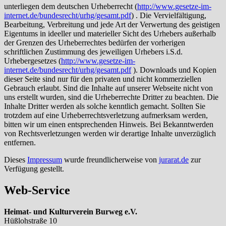
unterliegen dem deutschen Urheberrecht (
http://www.gesetze-im-
internet.de/bundesrecht/urhg/gesamt.pdf
) . Die Vervielfältigung,
Bearbeitung, Verbreitung und jede Art der Verwertung des geistigen
Eigentums in ideeller und materieller Sicht des Urhebers außerhalb
der Grenzen des Urheberrechtes bedürfen der vorherigen
schriftlichen Zustimmung des jeweiligen Urhebers i.S.d.
Urhebergesetzes (
http://www.gesetze-im-
internet.de/bundesrecht/urhg/gesamt.pdf
). Downloads und Kopien
dieser Seite sind nur für den privaten und nicht kommerziellen
Gebrauch erlaubt. Sind die Inhalte auf unserer Webseite nicht von
uns erstellt wurden, sind die Urheberrechte Dritter zu beachten. Die
Inhalte Dritter werden als solche kenntlich gemacht. Sollten Sie
trotzdem auf eine Urheberrechtsverletzung aufmerksam werden,
bitten wir um einen entsprechenden Hinweis. Bei Bekanntwerden
von Rechtsverletzungen werden wir derartige Inhalte unverzüglich
entfernen.
Dieses
Impressum
wurde freundlicherweise von
jurarat.de
zur
Verfügung gestellt.
Web-Service
Heimat- und Kulturverein Burweg e.V.
Hüßlohstraße 10