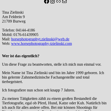
Facebook
Instagram
Link
E-Mail
Tina Zielinski
Am Feldrein 9
21709 Burweg
Telefon: 04144-4186
Mobil: 0176-61439905
Mail:
horsephotographyt.zielinski@web.de
Web:
www.horsephotography-tzielinski.com
Wer ist das eigentlich?
Um diese Frage zu beantworten, stelle ich mich nun einmal vor.
​Mein Name ist Tina Zielinski und bin im Jahre 1999 geboren. Ich
bin gelernte Zahnmedizinische Fachangestellte und total
tierbegeistert.
Ich fotografiere nun schon seit knapp 7 Jahren.
Zu meinen Tätigkeiten zählt zu einem großen Bestandteil die
Tierfotografie, egal ob Pferd, Hund, Katze oder Kuh. Natürlich bin
ich auch für alles andere offen. Bei mir können Shootings für